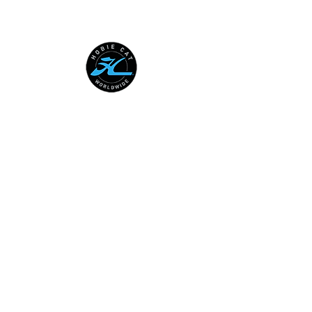
HOBIE CAT WORLDWIDE
Australian National Hobie Class
Association
European Hobie Class Association
Hobie Cat Company
Hobie Class Association of North
America
International Hobie Class
Association
Federación Mexicana de Vela