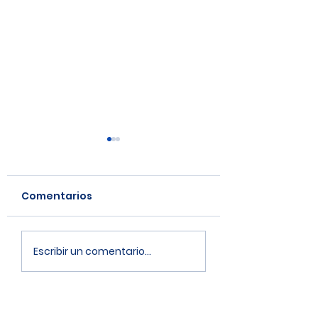
Comentarios
Guías
Nudos
Escribir un comentario...