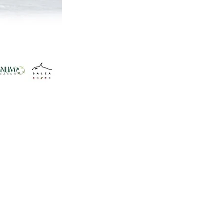
n National Hobie Class Association
 Hobie Class Association
at Company
ss Association of North America
onal Hobie Class Association