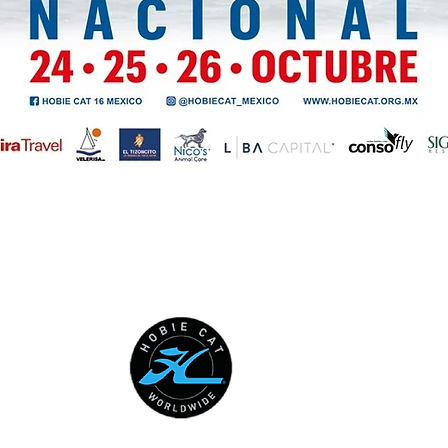
HOBIE CAT WORLDWIDE
Australia
European
Hobie C
Hobie Cla
Internati