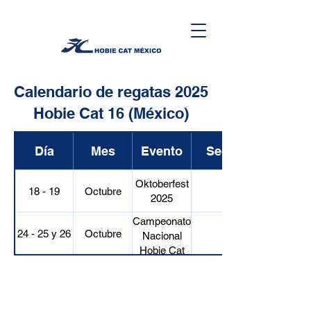
Calendario de regatas 2025
Hobie Cat 16 (México)
Día
Mes
Evento
Sede
Oktoberfest
18 - 19
Octubre
2025
Campeonato
24 - 25 y 26
Octubre
Nacional
Hobie Cat
16 2025
HOBIE CAT WORLDWIDE