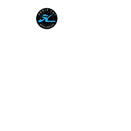
Australian National Hobie Class
Association
European Hobie Class Association
Hobie Cat Company
Hobie Class Association of North
America
International Hobie Class
Association
Federación Mexicana de Vela