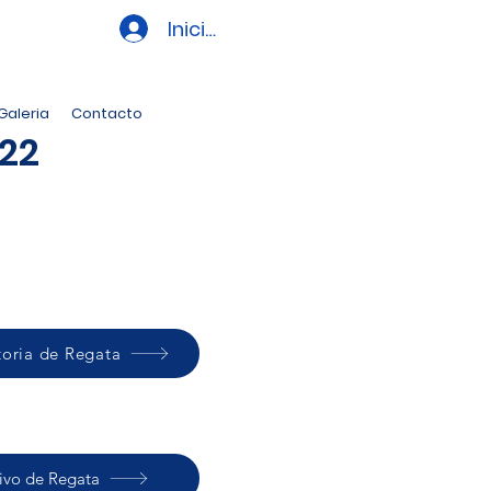
Iniciar sesión
Galeria
Contacto
22
oria de Regata
tivo de Regata