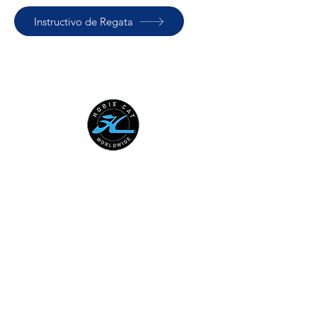
Instructivo de Regata
HOBIE CAT WORLDWIDE
Australian National Hobie Class
Association
European Hobie Class Association
Hobie Cat Company
Hobie Class Association of North
America
International Hobie Class
Association