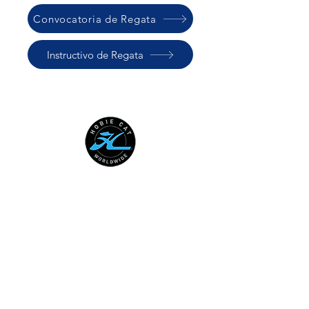
Convocatoria de Regata
Instructivo de Regata
HOBIE CAT WORLDWIDE
Australian National Hobie Class
Association
European Hobie Class Association
Hobie Cat Company
Hobie Class Association of North
America
International Hobie Class