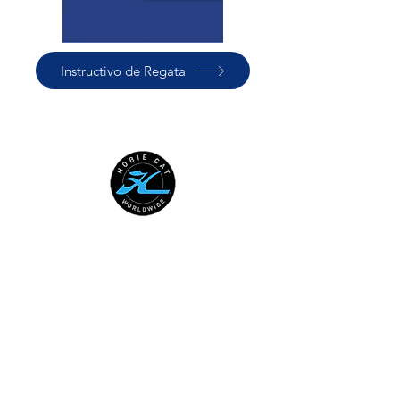
Instructivo de Regata
HOBIE CAT WORLDWIDE
Australian National Hobie Class
Association
European Hobie Class Association
Hobie Cat Company
Hobie Class Association of North
America
International Hobie Class