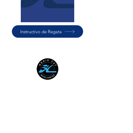
Instructivo de Regata
HOBIE CAT WORLDWIDE
Australian National Hobie Class
Association
European Hobie Class Association
Hobie Cat Company
Hobie Class Association of North
America