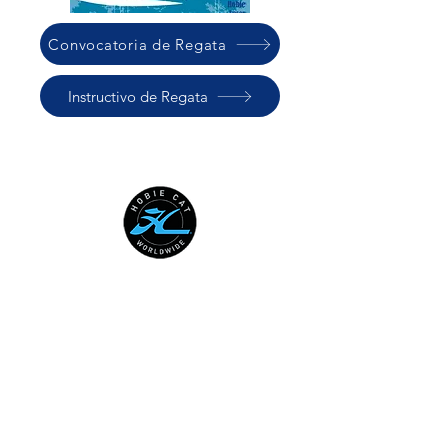
Convocatoria de Regata
Instructivo de Regata
HOBIE CAT WORLDWIDE
Australian National Hobie Class
Association
European Hobie Class Association
Hobie Cat Company
Hobie Class Association of North
America