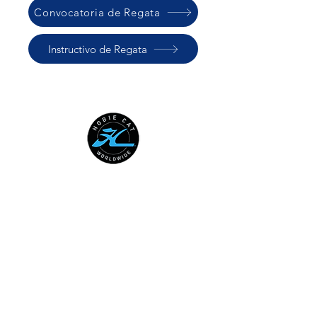
Convocatoria de Regata
Instructivo de Regata
HOBIE CAT WORLDWIDE
Australian National Hobie Class
Association
European Hobie Class Association
Hobie Cat Company
Hobie Class Association of North
America
International Hobie Class