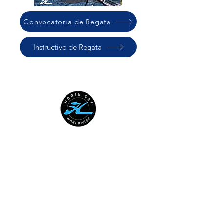
Convocatoria de Regata
Instructivo de Regata
HOBIE CAT WORLDWIDE
Australian National Hobie Class
Association
European Hobie Class Association
Hobie Cat Company
Hobie Class Association of North
America