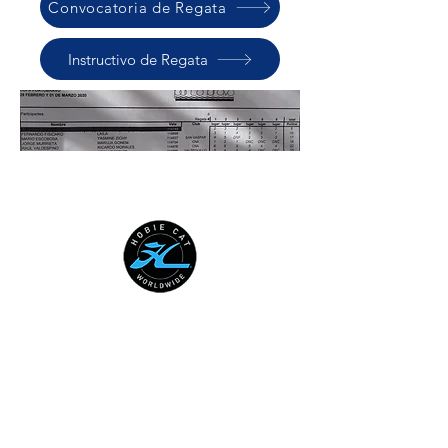
Convocatoria de Regata
Instructivo de Regata
HOBIE CAT WORLDWIDE
Australian National Hobie Class
Association
European Hobie Class Association
Hobie Cat Company
Hobie Class Association of North